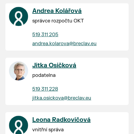
Andrea Kolářová
správce rozpočtu OKT
519 311 205
andrea.kolarova@breclav.eu
Jitka Osičková
podatelna
519 311 228
jitka.osickova@breclav.eu
Leona Radkovičová
vnitřní správa