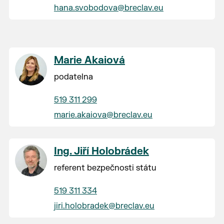
hana.svobodova@breclav.eu
Marie Akaiová
podatelna
519 311 299
marie.akaiova@breclav.eu
Ing. Jiří Holobrádek
referent bezpečnosti státu
519 311 334
jiri.holobradek@breclav.eu