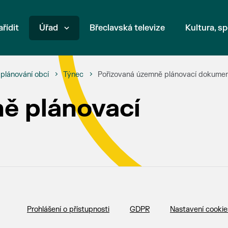
ařídit
Úřad
Břeclavská televize
Kultura, sp
plánování obcí
Týnec
Pořizovaná územně plánovací dokume
ě plánovací
Prohlášení o přístupnosti
GDPR
Nastavení cookie