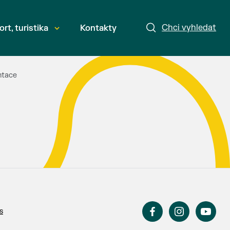
Chci vyhledat
ort, turistika
Kontakty
ntace
s