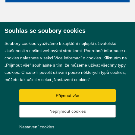
Souhlas se soubory cookies
© 2026 Město Břeclav
Soubory cookies využíváme k zajištění nejlepší uživatelské
zkušenosti s našimi webovými stránkami. Podrobné informace o
cookies naleznete v sekci
Více informací o cookies
. Kliknutím na
„Přijmout vše“ souhlasíte s tím, že můžeme užívat všechny typy
cookies. Chcete-li povolit užívání pouze některých typů cookies,
Prohlášení o přístupnosti
můžete tak učinit v sekci „Nastavení cookies“.
GDPR
Přijmout vše
Nastavení cookies
Nepřijmout cookies
Vytvořil
webProgress
Nastavení cookies