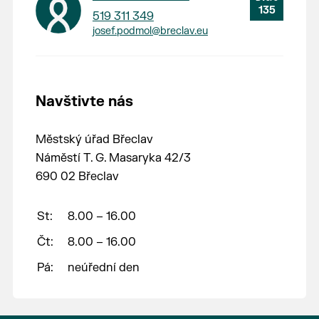
135
519 311 349
josef.podmol@breclav.eu
Navštivte nás
Městský úřad Břeclav
Náměstí T. G. Masaryka 42/3
690 02 Břeclav
St:
8.00 – 16.00
Čt:
8.00 – 16.00
Pá:
neúřední den