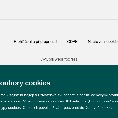
Prohlášení o přístupnosti
GDPR
Nastavení cookie
Vytvořil
webProgress
soubory cookies
me k zajištění nejlepší uživatelské zkušenosti s našimi webovými strá
eznete v sekci
Více informací o cookies
. Kliknutím na „Přijmout vše“ sou
py cookies. Chcete-li povolit užívání pouze některých typů cookies, mů