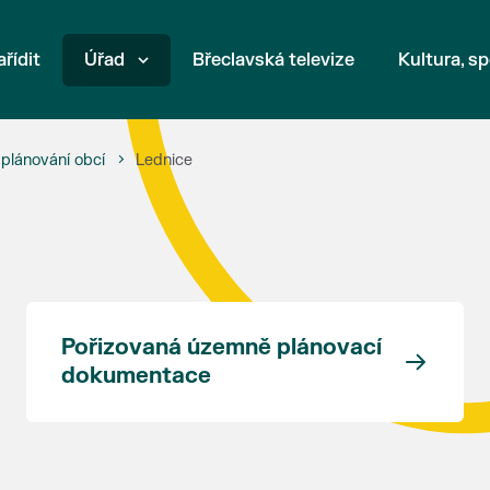
ařídit
Úřad
Břeclavská televize
Kultura, sp
plánování obcí
Lednice
Pořizovaná územně plánovací
dokumentace