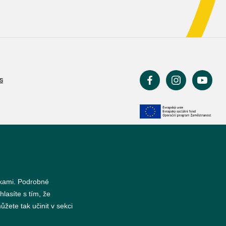
s
nkami. Podrobné
hlasíte s tím, že
žete tak učinit v sekci