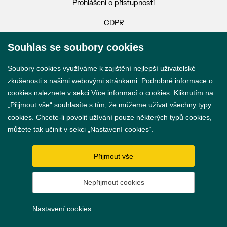
Prohlášení o přístupnosti
GDPR
Nastavení cookies
Souhlas se soubory cookies
Vytvořil
webProgress
Soubory cookies využíváme k zajištění nejlepší uživatelské
zkušenosti s našimi webovými stránkami. Podrobné informace o
cookies naleznete v sekci
Více informací o cookies
. Kliknutím na
„Přijmout vše“ souhlasíte s tím, že můžeme užívat všechny typy
cookies. Chcete-li povolit užívání pouze některých typů cookies,
můžete tak učinit v sekci „Nastavení cookies“.
Přijmout vše
Nepřijmout cookies
Nastavení cookies