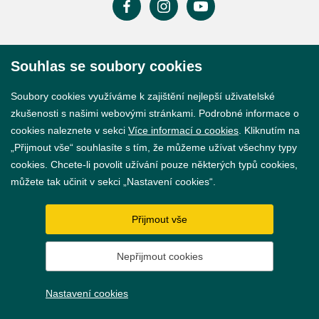
Prohlášení o přístupnosti
Souhlas se soubory cookies
GDPR
Soubory cookies využíváme k zajištění nejlepší uživatelské
Nastavení cookies
zkušenosti s našimi webovými stránkami. Podrobné informace o
cookies naleznete v sekci
Více informací o cookies
. Kliknutím na
Vytvořil
webProgress
„Přijmout vše“ souhlasíte s tím, že můžeme užívat všechny typy
cookies. Chcete-li povolit užívání pouze některých typů cookies,
můžete tak učinit v sekci „Nastavení cookies“.
Přijmout vše
Nepřijmout cookies
Nastavení cookies