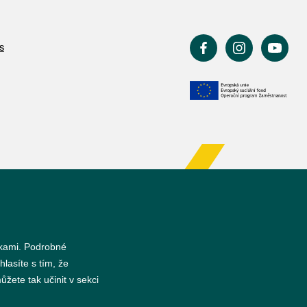
s
nkami. Podrobné
hlasíte s tím, že
žete tak učinit v sekci