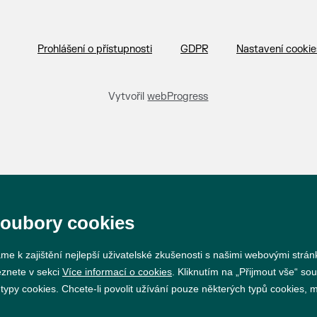
Prohlášení o přístupnosti
GDPR
Nastavení cookie
Vytvořil
webProgress
soubory cookies
me k zajištění nejlepší uživatelské zkušenosti s našimi webovými strá
eznete v sekci
Více informací o cookies
. Kliknutím na „Přijmout vše“ sou
py cookies. Chcete-li povolit užívání pouze některých typů cookies, mů