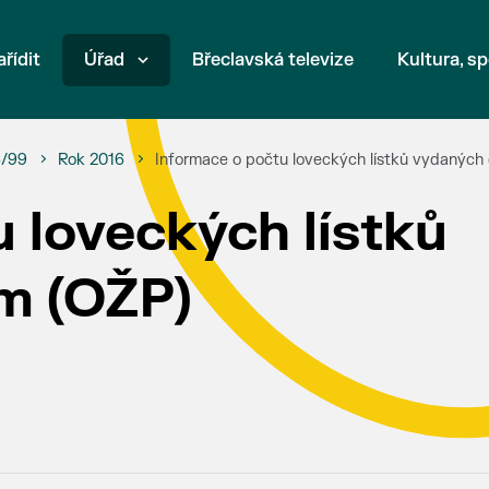
ařídit
Úřad
Břeclavská televize
Kultura, sp
6/99
Rok 2016
Informace o počtu loveckých lístků vydaných
 loveckých lístků
m (OŽP)