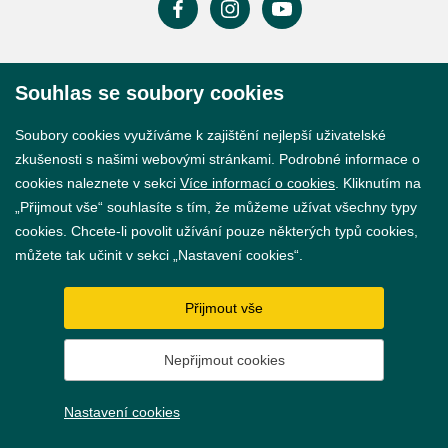
Prohlášení o přístupnosti
Souhlas se soubory cookies
GDPR
Soubory cookies využíváme k zajištění nejlepší uživatelské
Nastavení cookies
zkušenosti s našimi webovými stránkami. Podrobné informace o
cookies naleznete v sekci
Více informací o cookies
. Kliknutím na
Vytvořil
webProgress
„Přijmout vše“ souhlasíte s tím, že můžeme užívat všechny typy
cookies. Chcete-li povolit užívání pouze některých typů cookies,
můžete tak učinit v sekci „Nastavení cookies“.
Přijmout vše
Nepřijmout cookies
Nastavení cookies