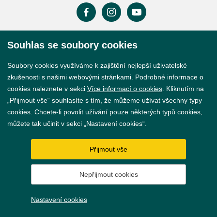
Souhlas se soubory cookies
Prohlášení o přístupnosti
GDPR
Soubory cookies využíváme k zajištění nejlepší uživatelské
zkušenosti s našimi webovými stránkami. Podrobné informace o
Nastavení cookies
cookies naleznete v sekci
Více informací o cookies
. Kliknutím na
„Přijmout vše“ souhlasíte s tím, že můžeme užívat všechny typy
Vytvořil
webProgress
cookies. Chcete-li povolit užívání pouze některých typů cookies,
můžete tak učinit v sekci „Nastavení cookies“.
Přijmout vše
Nepřijmout cookies
Nastavení cookies