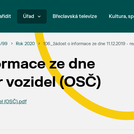
ařídit
Úřad
Břeclavská televize
Kultura, sp
6/99
Rok 2020
106_žádost o informace ze dne 11.12.2019 - re
ormace ze dne
tr vozidel (OSČ)
el (OSČ).pdf