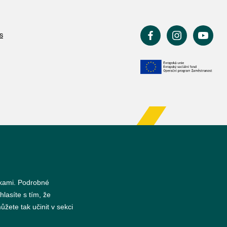
s
nkami. Podrobné
hlasíte s tím, že
žete tak učinit v sekci