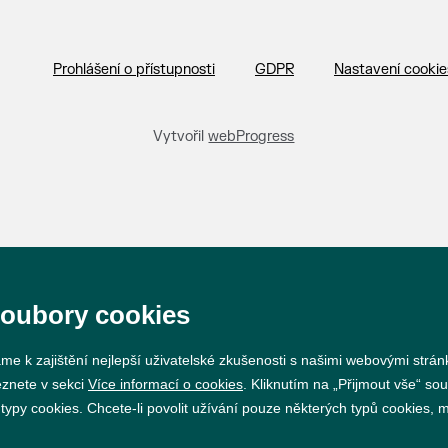
Prohlášení o přístupnosti
GDPR
Nastavení cookie
Vytvořil
webProgress
soubory cookies
me k zajištění nejlepší uživatelské zkušenosti s našimi webovými strá
eznete v sekci
Více informací o cookies
. Kliknutím na „Přijmout vše“ sou
py cookies. Chcete-li povolit užívání pouze některých typů cookies, mů