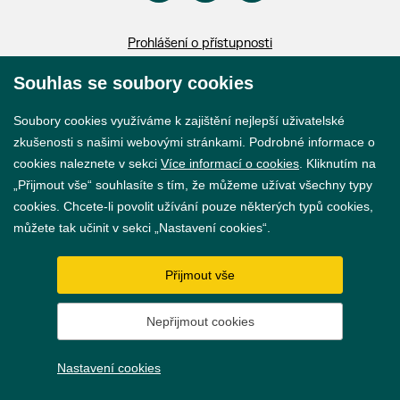
Prohlášení o přístupnosti
GDPR
Souhlas se soubory cookies
Nastavení cookies
Soubory cookies využíváme k zajištění nejlepší uživatelské
zkušenosti s našimi webovými stránkami. Podrobné informace o
Vytvořil
webProgress
cookies naleznete v sekci
Více informací o cookies
. Kliknutím na
„Přijmout vše“ souhlasíte s tím, že můžeme užívat všechny typy
cookies. Chcete-li povolit užívání pouze některých typů cookies,
můžete tak učinit v sekci „Nastavení cookies“.
Přijmout vše
Nepřijmout cookies
Nastavení cookies