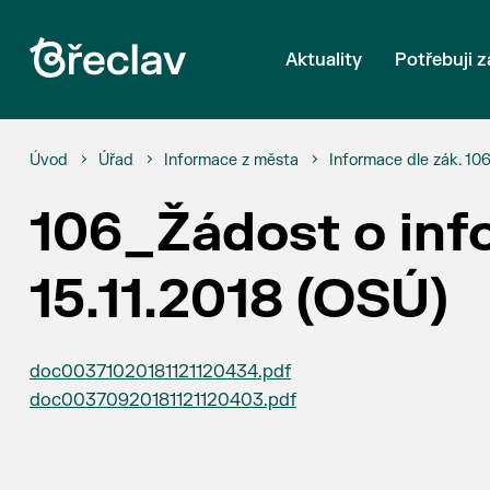
Aktuality
Potřebuji z
Úvod
Úřad
Informace z města
Informace dle zák. 10
106_Žádost o inf
15.11.2018 (OSÚ)
doc00371020181121120434.pdf
doc00370920181121120403.pdf