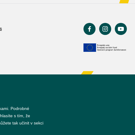
s
nkami. Podrobné
hlasíte s tím, že
žete tak učinit v sekci