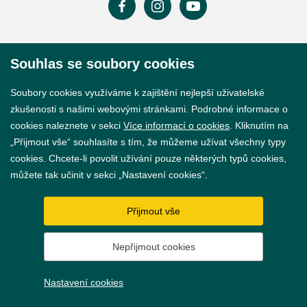
Prohlášení o přístupnosti
Souhlas se soubory cookies
GDPR
Soubory cookies využíváme k zajištění nejlepší uživatelské
Nastavení cookies
zkušenosti s našimi webovými stránkami. Podrobné informace o
cookies naleznete v sekci
Více informací o cookies
. Kliknutím na
Vytvořil
webProgress
„Přijmout vše“ souhlasíte s tím, že můžeme užívat všechny typy
cookies. Chcete-li povolit užívání pouze některých typů cookies,
můžete tak učinit v sekci „Nastavení cookies“.
Přijmout vše
Nepřijmout cookies
Nastavení cookies