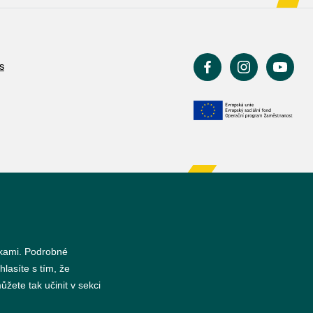
s
nkami. Podrobné
hlasíte s tím, že
žete tak učinit v sekci