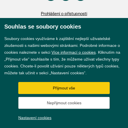
Prohlášení o přístupnosti
GDPR
Souhlas se soubory cookies
Nastavení cookies
Soubory cookies využíváme k zajištění nejlepší uživatelské
zkušenosti s našimi webovými stránkami. Podrobné informace o
Vytvořil
webProgress
cookies naleznete v sekci
Více informací o cookies
. Kliknutím na
„Přijmout vše“ souhlasíte s tím, že můžeme užívat všechny typy
cookies. Chcete-li povolit užívání pouze některých typů cookies,
můžete tak učinit v sekci „Nastavení cookies“.
Přijmout vše
Nepřijmout cookies
Nastavení cookies