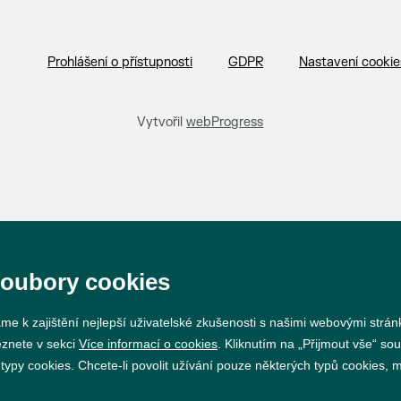
Prohlášení o přístupnosti
GDPR
Nastavení cookie
Vytvořil
webProgress
soubory cookies
me k zajištění nejlepší uživatelské zkušenosti s našimi webovými strá
eznete v sekci
Více informací o cookies
. Kliknutím na „Přijmout vše“ sou
py cookies. Chcete-li povolit užívání pouze některých typů cookies, mů