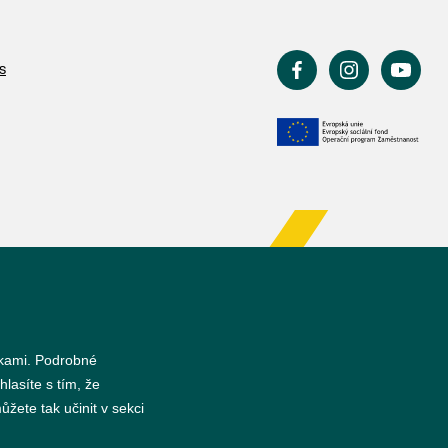
s
nkami. Podrobné
hlasíte s tím, že
žete tak učinit v sekci