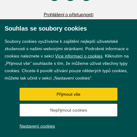
Prohlášení o přístupnosti
GDPR
Souhlas se soubory cookies
Nastavení cookies
Soubory cookies využíváme k zajištění nejlepší uživatelské
zkušenosti s našimi webovými stránkami. Podrobné informace o
Vytvořil
webProgress
cookies naleznete v sekci
Více informací o cookies
. Kliknutím na
„Přijmout vše“ souhlasíte s tím, že můžeme užívat všechny typy
cookies. Chcete-li povolit užívání pouze některých typů cookies,
můžete tak učinit v sekci „Nastavení cookies“.
Přijmout vše
Nepřijmout cookies
Nastavení cookies