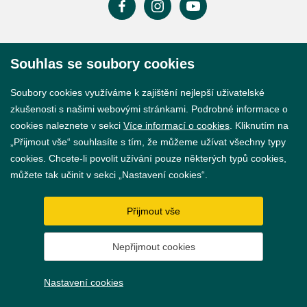
Prohlášení o přístupnosti
Souhlas se soubory cookies
GDPR
Soubory cookies využíváme k zajištění nejlepší uživatelské
Nastavení cookies
zkušenosti s našimi webovými stránkami. Podrobné informace o
cookies naleznete v sekci
Více informací o cookies
. Kliknutím na
Vytvořil
webProgress
„Přijmout vše“ souhlasíte s tím, že můžeme užívat všechny typy
cookies. Chcete-li povolit užívání pouze některých typů cookies,
můžete tak učinit v sekci „Nastavení cookies“.
Přijmout vše
Nepřijmout cookies
Nastavení cookies