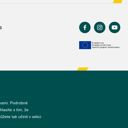
s
nkami. Podrobné
hlasíte s tím, že
žete tak učinit v sekci