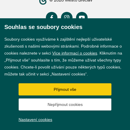
© 2026 Město Břeclav
Souhlas se soubory cookies
Prohlášení o přístupnosti
Soubory cookies využíváme k zajištění nejlepší uživatelské
zkušenosti s našimi webovými stránkami. Podrobné informace o
GDPR
cookies naleznete v sekci
Více informací o cookies
. Kliknutím na
Nastavení cookies
„Přijmout vše“ souhlasíte s tím, že můžeme užívat všechny typy
cookies. Chcete-li povolit užívání pouze některých typů cookies,
můžete tak učinit v sekci „Nastavení cookies“.
Vytvořil
webProgress
Přijmout vše
Nepřijmout cookies
Nastavení cookies