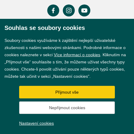
Souhlas se soubory cookies
Prohlášení o přístupnosti
Soubory cookies využíváme k zajištění nejlepší uživatelské
GDPR
zkušenosti s našimi webovými stránkami. Podrobné informace o
Nastavení cookies
cookies naleznete v sekci
Více informací o cookies
. Kliknutím na
„Přijmout vše“ souhlasíte s tím, že můžeme užívat všechny typy
Vytvořil
webProgress
cookies. Chcete-li povolit užívání pouze některých typů cookies,
můžete tak učinit v sekci „Nastavení cookies“.
Přijmout vše
Nepřijmout cookies
Nastavení cookies