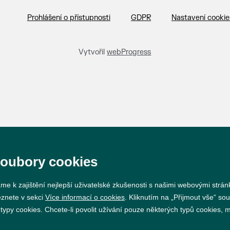
Prohlášení o přístupnosti
GDPR
Nastavení cookie
Vytvořil
webProgress
soubory cookies
me k zajištění nejlepší uživatelské zkušenosti s našimi webovými strá
eznete v sekci
Více informací o cookies
. Kliknutím na „Přijmout vše“ sou
py cookies. Chcete-li povolit užívání pouze některých typů cookies, mů