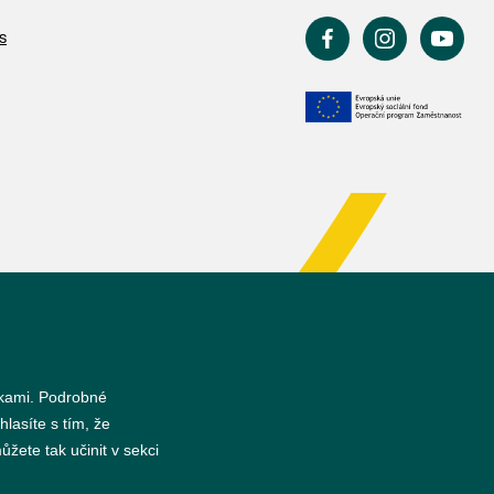
s
nkami. Podrobné
hlasíte s tím, že
žete tak učinit v sekci