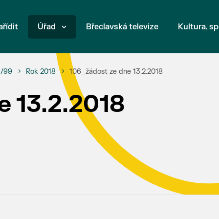
ařídit
Úřad
Břeclavská televize
Kultura, sp
6/99
Rok 2018
106_žádost ze dne 13.2.2018
e 13.2.2018