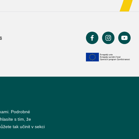
s
nkami. Podrobné
hlasíte s tím, že
žete tak učinit v sekci