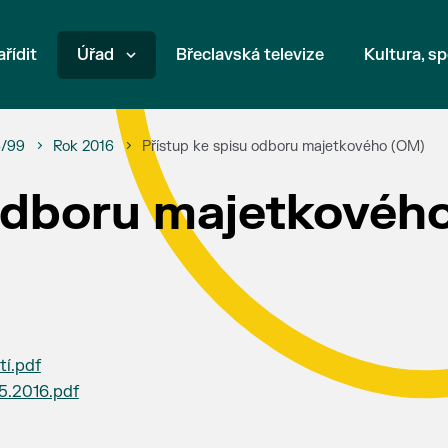
ařídit
Úřad
Břeclavská televize
Kultura, sp
6/99
Rok 2016
Přístup ke spisu odboru majetkového (OM)
 odboru majetkovéh
í.pdf
5.2016.pdf