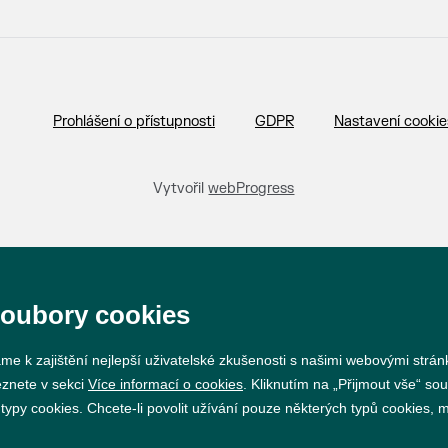
Prohlášení o přístupnosti
GDPR
Nastavení cookie
Vytvořil
webProgress
soubory cookies
me k zajištění nejlepší uživatelské zkušenosti s našimi webovými strá
eznete v sekci
Více informací o cookies
. Kliknutím na „Přijmout vše“ sou
py cookies. Chcete-li povolit užívání pouze některých typů cookies, mů