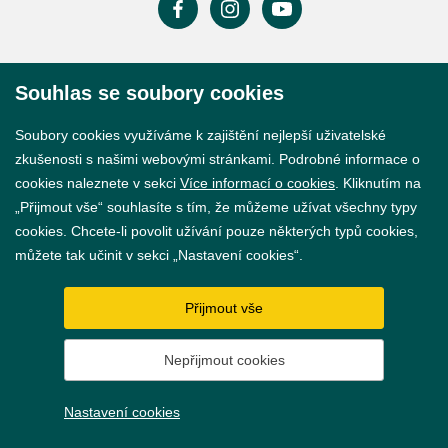
Prohlášení o přístupnosti
Souhlas se soubory cookies
GDPR
Soubory cookies využíváme k zajištění nejlepší uživatelské
Nastavení cookies
zkušenosti s našimi webovými stránkami. Podrobné informace o
cookies naleznete v sekci
Více informací o cookies
. Kliknutím na
Vytvořil
webProgress
„Přijmout vše“ souhlasíte s tím, že můžeme užívat všechny typy
cookies. Chcete-li povolit užívání pouze některých typů cookies,
můžete tak učinit v sekci „Nastavení cookies“.
Přijmout vše
Nepřijmout cookies
Nastavení cookies