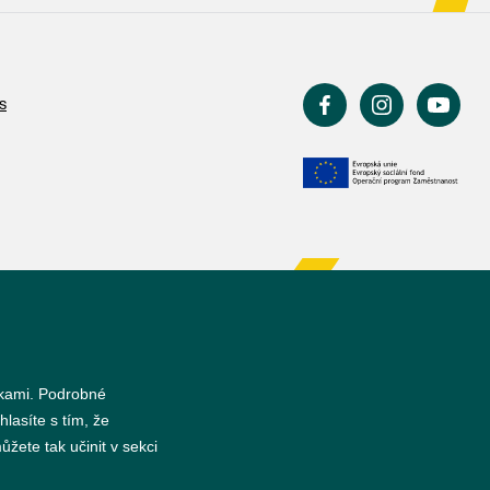
s
nkami. Podrobné
hlasíte s tím, že
žete tak učinit v sekci