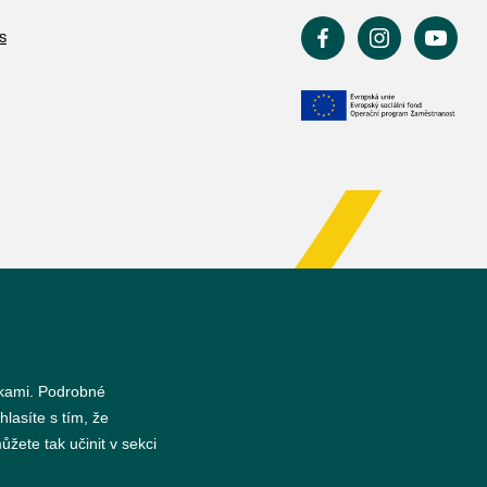
s
nkami. Podrobné
hlasíte s tím, že
žete tak učinit v sekci