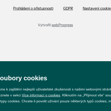
Prohlášení o přístupnosti
GDPR
Nastavení cookie
Vytvořil
webProgress
soubory cookies
me k zajištění nejlepší uživatelské zkušenosti s našimi webovými strá
eznete v sekci
Více informací o cookies
. Kliknutím na „Přijmout vše“ sou
py cookies. Chcete-li povolit užívání pouze některých typů cookies, mů