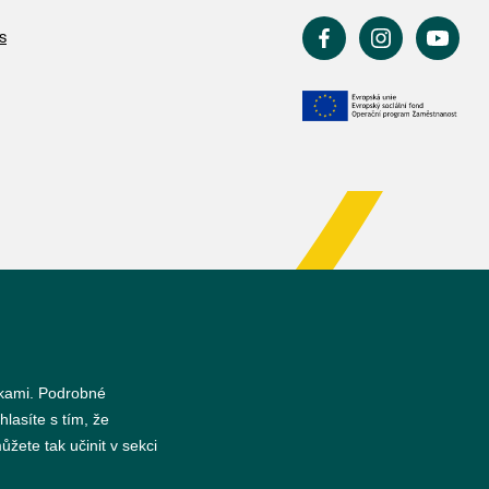
s
nkami. Podrobné
hlasíte s tím, že
žete tak učinit v sekci