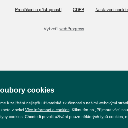
Prohlášení o přístupnosti
GDPR
Nastavení cookie
Vytvořil
webProgress
soubory cookies
me k zajištění nejlepší uživatelské zkušenosti s našimi webovými strá
eznete v sekci
Více informací o cookies
. Kliknutím na „Přijmout vše“ sou
py cookies. Chcete-li povolit užívání pouze některých typů cookies, mů