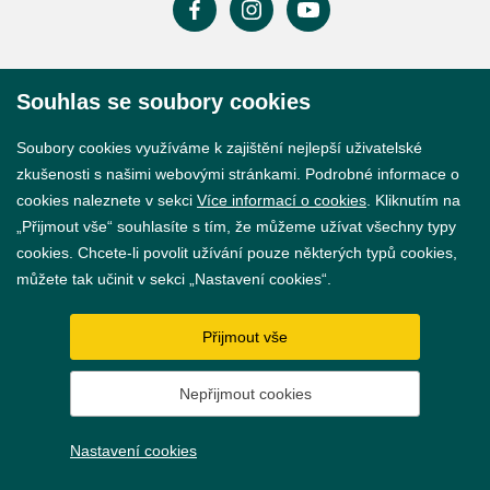
Prohlášení o přístupnosti
Souhlas se soubory cookies
GDPR
Soubory cookies využíváme k zajištění nejlepší uživatelské
Nastavení cookies
zkušenosti s našimi webovými stránkami. Podrobné informace o
cookies naleznete v sekci
Více informací o cookies
. Kliknutím na
Vytvořil
webProgress
„Přijmout vše“ souhlasíte s tím, že můžeme užívat všechny typy
cookies. Chcete-li povolit užívání pouze některých typů cookies,
můžete tak učinit v sekci „Nastavení cookies“.
Přijmout vše
Nepřijmout cookies
Nastavení cookies