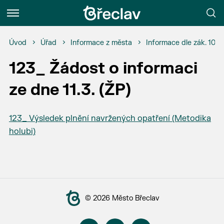
Menu
Úvod
Úřad
Informace z města
Informace dle zák. 106
123_ Žádost o informaci
ze dne 11.3. (ŽP)
123_ Výsledek plnění navržených opatření (Metodika
holubi)
© 2026 Město Břeclav