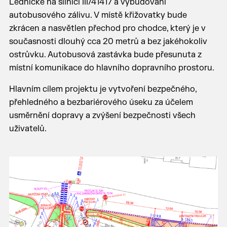
Lednické na silnici III/41417 a vybudování
autobusového zálivu. V místě křižovatky bude
zkrácen a nasvětlen přechod pro chodce, který je v
současnosti dlouhý cca 20 metrů a bez jakéhokoliv
ostrůvku. Autobusová zastávka bude přesunuta z
místní komunikace do hlavního dopravního prostoru.
Hlavním cílem projektu je vytvoření bezpečného,
přehledného a bezbariérového úseku za účelem
usměrnění dopravy a zvýšení bezpečnosti všech
uživatelů.