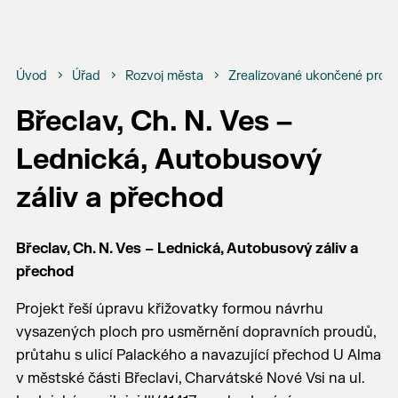
Úvod
Úřad
Rozvoj města
Zrealizované ukončené proje
Břeclav, Ch. N. Ves –
Lednická, Autobusový
záliv a přechod
Břeclav, Ch. N. Ves – Lednická, Autobusový záliv a
přechod
Projekt řeší úpravu křižovatky formou návrhu
vysazených ploch pro usměrnění dopravních proudů,
průtahu s ulicí Palackého a navazující přechod U Alma
v městské části Břeclavi, Charvátské Nové Vsi na ul.