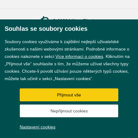
© 2026 Město Břeclav
Souhlas se soubory cookies
Soubory cookies využíváme k zajištění nejlepší uživatelské
zkušenosti s našimi webovými stránkami. Podrobné informace o
cookies naleznete v sekci
Více informací o cookies
. Kliknutím na
Prohlášení o přístupnosti
„Přijmout vše“ souhlasíte s tím, že můžeme užívat všechny typy
cookies. Chcete-li povolit užívání pouze některých typů cookies,
GDPR
můžete tak učinit v sekci „Nastavení cookies“.
Nastavení cookies
Přijmout vše
Vytvořil
webProgress
Nepřijmout cookies
Nastavení cookies