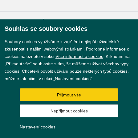
© 2026 Město Břeclav
Souhlas se soubory cookies
Soubory cookies využíváme k zajištění nejlepší uživatelské
zkušenosti s našimi webovými stránkami. Podrobné informace o
cookies naleznete v sekci
Více informací o cookies
. Kliknutím na
Prohlášení o přístupnosti
„Přijmout vše“ souhlasíte s tím, že můžeme užívat všechny typy
cookies. Chcete-li povolit užívání pouze některých typů cookies,
GDPR
můžete tak učinit v sekci „Nastavení cookies“.
Nastavení cookies
Přijmout vše
Vytvořil
webProgress
Nepřijmout cookies
Nastavení cookies