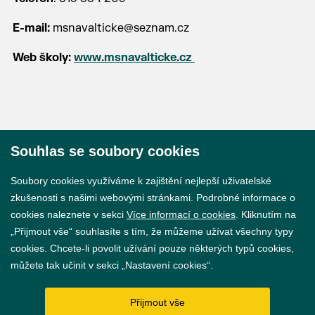
E-mail:
msnavalticke@seznam.cz
Web školy:
www.msnavalticke.cz
Souhlas se soubory cookies
© 2026 Město Břeclav
Soubory cookies využíváme k zajištění nejlepší uživatelské
zkušenosti s našimi webovými stránkami. Podrobné informace o
cookies naleznete v sekci
Více informací o cookies
. Kliknutím na
„Přijmout vše“ souhlasíte s tím, že můžeme užívat všechny typy
cookies. Chcete-li povolit užívání pouze některých typů cookies,
Prohlášení o přístupnosti
můžete tak učinit v sekci „Nastavení cookies“.
GDPR
Přijmout vše
Nastavení cookies