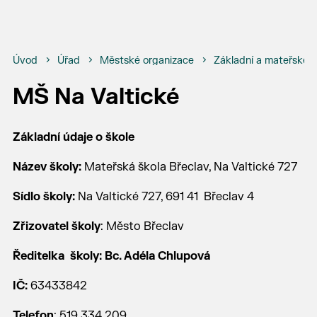
Úvod
Úřad
Městské organizace
Základní a mateřské š
MŠ Na Valtické
Základní údaje o škole
Název školy:
Mateřská škola Břeclav, Na Valtické 727
Sídlo školy:
Na Valtické 727, 691 41 Břeclav 4
Zřizovatel školy
: Město Břeclav
Ředitelka školy:
Bc. Adéla Chlupová
IČ:
63433842
Telefon
: 519 334 209