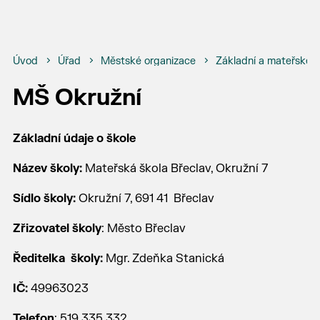
Úvod
Úřad
Městské organizace
Základní a mateřské š
MŠ Okružní
Základní údaje o škole
Název školy:
Mateřská škola Břeclav, Okružní 7
Sídlo školy:
Okružní 7, 691 41 Břeclav
Zřizovatel školy
: Město Břeclav
Ředitelka školy:
Mgr. Zdeňka Stanická
IČ:
49963023
Telefon
: 519 335 332