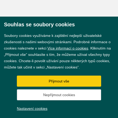
Souhlas se soubory cookies
© 2026 Město Břeclav
Soubory cookies využíváme k zajištění nejlepší uživatelské
zkušenosti s našimi webovými stránkami. Podrobné informace o
cookies naleznete v sekci
Více informací o cookies
. Kliknutím na
„Přijmout vše“ souhlasíte s tím, že můžeme užívat všechny typy
cookies. Chcete-li povolit užívání pouze některých typů cookies,
Prohlášení o přístupnosti
můžete tak učinit v sekci „Nastavení cookies“.
GDPR
Přijmout vše
Nastavení cookies
Nepřijmout cookies
Vytvořil
webProgress
Nastavení cookies