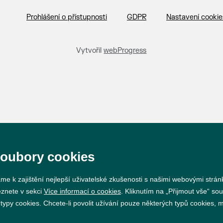
Prohlášení o přístupnosti
GDPR
Nastavení cookie
Vytvořil
webProgress
soubory cookies
me k zajištění nejlepší uživatelské zkušenosti s našimi webovými strá
eznete v sekci
Více informací o cookies
. Kliknutím na „Přijmout vše“ sou
py cookies. Chcete-li povolit užívání pouze některých typů cookies, mů