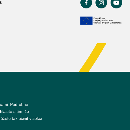
s
nkami. Podrobné
hlasíte s tím, že
žete tak učinit v sekci