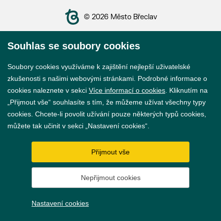
© 2026 Město Břeclav
Souhlas se soubory cookies
Soubory cookies využíváme k zajištění nejlepší uživatelské
zkušenosti s našimi webovými stránkami. Podrobné informace o
Prohlášení o přístupnosti
cookies naleznete v sekci
Více informací o cookies
. Kliknutím na
GDPR
„Přijmout vše“ souhlasíte s tím, že můžeme užívat všechny typy
cookies. Chcete-li povolit užívání pouze některých typů cookies,
Nastavení cookies
můžete tak učinit v sekci „Nastavení cookies“.
Vytvořil
webProgress
Přijmout vše
Nepřijmout cookies
Nastavení cookies