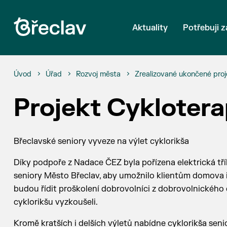
Aktuality
Potřebuji z
Úvod
Úřad
Rozvoj města
Zrealizované ukončené proj
Projekt Cyklotera
Břeclavské seniory vyveze na výlet cyklorikša
Díky podpoře z Nadace ČEZ byla pořízena elektrická tříkol
seniory Město Břeclav, aby umožnilo klientům domova i
budou řídit proškolení dobrovolníci z dobrovolnického 
cyklorikšu vyzkoušeli.
Kromě kratších i delších výletů nabídne cyklorikša seni