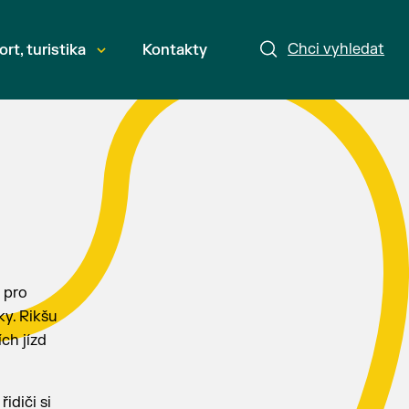
Chci vyhledat
ort, turistika
Kontakty
o pro
ky. Rikšu
ch jízd
idiči si