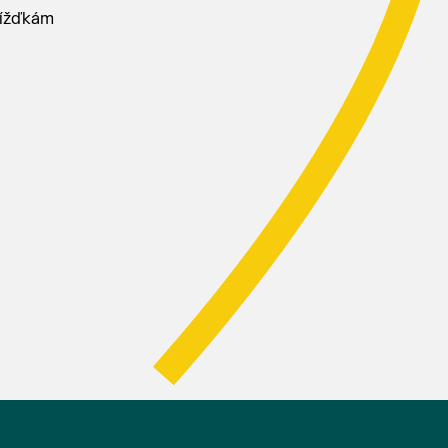
jížďkám