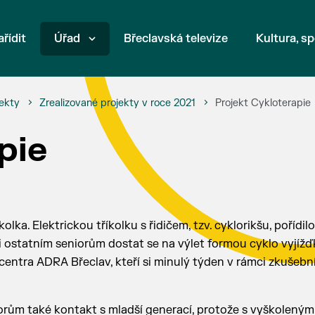
ařídit
Úřad
Břeclavská televize
Kultura, sp
ekty
Zrealizované projekty v roce 2021
Projekt Cykloterapie
pie
ka. Elektrickou tříkolku s řidičem, tzv. cyklorikšu, pořídil
 ostatním seniorům dostat se na výlet formou cyklo vyjížď
centra ADRA Břeclav, kteří si minulý týden v rámci zkušební
orům také kontakt s mladší generací, protože s vyškoleným ř