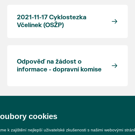
2021-11-17 Cyklostezka
Včelínek (OSŽP)
Odpověď na žádost o
informace - dopravní komise
soubory cookies
me k zajištění nejlepší uživatelské zkušenosti s našimi webovými strá