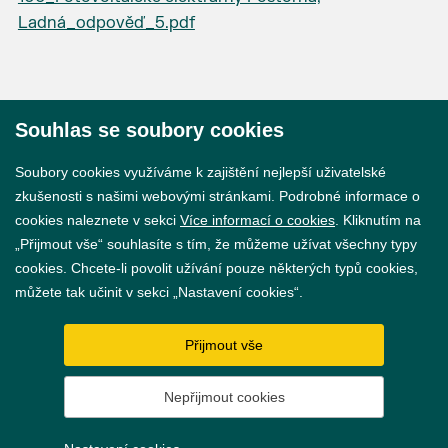
Ladná_odpověď_5.pdf
Souhlas se soubory cookies
© 2026 Město Břeclav
Soubory cookies využíváme k zajištění nejlepší uživatelské
zkušenosti s našimi webovými stránkami. Podrobné informace o
cookies naleznete v sekci
Více informací o cookies
. Kliknutím na
„Přijmout vše“ souhlasíte s tím, že můžeme užívat všechny typy
cookies. Chcete-li povolit užívání pouze některých typů cookies,
Prohlášení o přístupnosti
můžete tak učinit v sekci „Nastavení cookies“.
GDPR
Přijmout vše
Nastavení cookies
Nepřijmout cookies
Vytvořil
webProgress