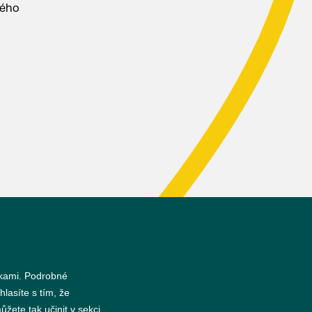
kého
nkami. Podrobné
hlasíte s tím, že
žete tak učinit v sekci