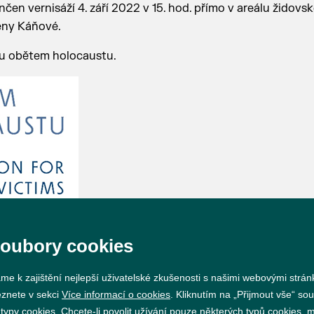
en vernisáží 4. září 2022 v 15. hod. přímo v areálu židovs
eny Káňové.
du obětem holocaustu.
soubory cookies
me k zajištění nejlepší uživatelské zkušenosti s našimi webovými strá
eznete v sekci
Více informací o cookies
. Kliknutím na „Přijmout vše“ sou
py cookies. Chcete-li povolit užívání pouze některých typů cookies, mů