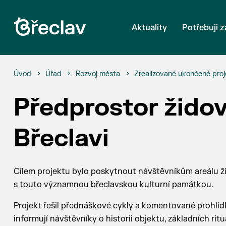
Aktuality
Potřebuji z
Úvod
Úřad
Rozvoj města
Zrealizované ukončené proj
Předprostor židov
Břeclavi
Cílem projektu bylo poskytnout návštěvníkům areálu ž
s touto významnou břeclavskou kulturní památkou.
Projekt řešil přednáškové cykly a komentované prohlídk
informují návštěvníky o historii objektu, základních ri