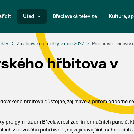
ařídit
Úřad
Břeclavská televize
Kultura, sp
ekty
Zrealizované projekty v roce 2022
Předprostor židovské
ského hřbitova v
idovského hřbitova důstojné, zajímavé a přitom odborné s
y pro gymnázium Břeclav, realizaci informačních panelů, k
tuálech židovského pohřbívání, nejzajímavějších náhrobcích 