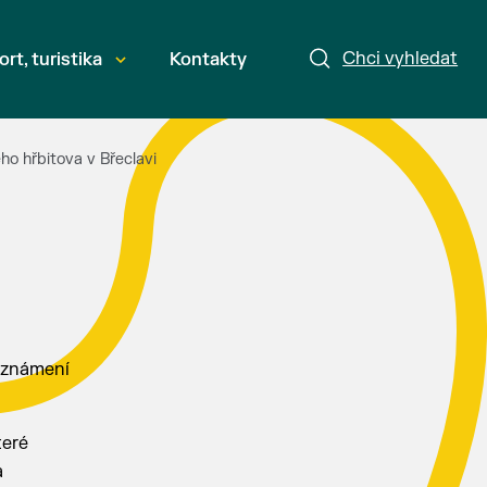
Chci vyhledat
ort, turistika
Kontakty
ho hřbitova v Břeclavi
eznámení
teré
a