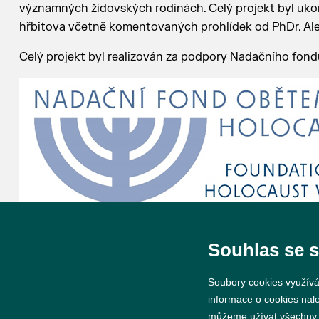
významných židovských rodinách. Celý projekt byl ukonč
hřbitova včetně komentovaných prohlídek od PhDr. Al
Celý projekt byl realizován za podpory Nadačního fon
Souhlas se 
Soubory cookies využívá
informace o cookies nal
můžeme užívat všechny ty