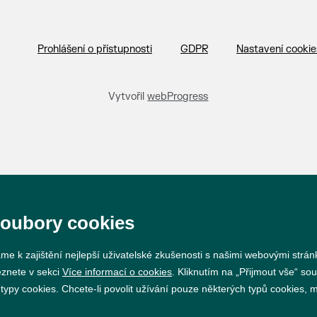
Prohlášení o přístupnosti
GDPR
Nastavení cookie
Vytvořil
webProgress
soubory cookies
me k zajištění nejlepší uživatelské zkušenosti s našimi webovými strá
eznete v sekci
Více informací o cookies
. Kliknutím na „Přijmout vše“ sou
py cookies. Chcete-li povolit užívání pouze některých typů cookies, mů