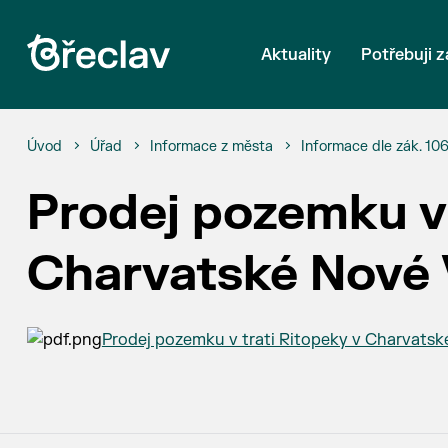
Aktuality
Potřebuji z
Úvod
Úřad
Informace z města
Informace dle zák. 10
Prodej pozemku v 
Charvatské Nové 
Prodej pozemku v trati Ritopeky v Charvatsk