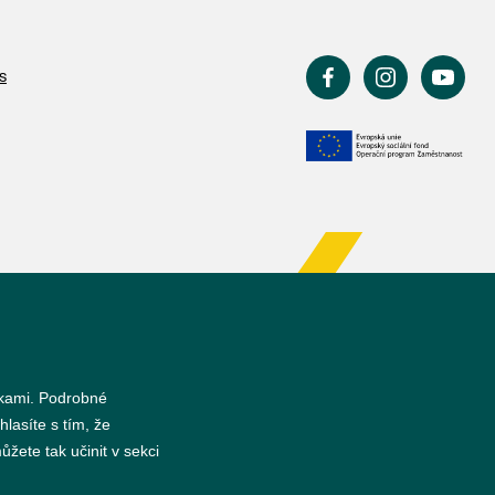
s
nkami. Podrobné
hlasíte s tím, že
žete tak učinit v sekci