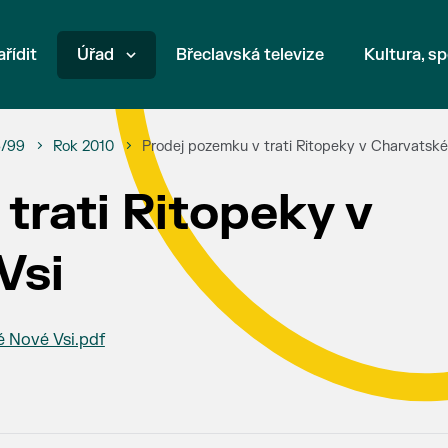
ařídit
Úřad
Břeclavská televize
Kultura, sp
6/99
Rok 2010
Prodej pozemku v trati Ritopeky v Charvatské
trati Ritopeky v
Vsi
é Nové Vsi.pdf