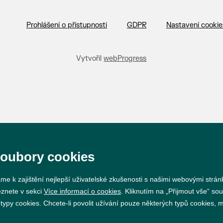
Prohlášení o přístupnosti
GDPR
Nastavení cookie
Vytvořil
webProgress
soubory cookies
me k zajištění nejlepší uživatelské zkušenosti s našimi webovými strá
eznete v sekci
Více informací o cookies
. Kliknutím na „Přijmout vše“ sou
py cookies. Chcete-li povolit užívání pouze některých typů cookies, mů