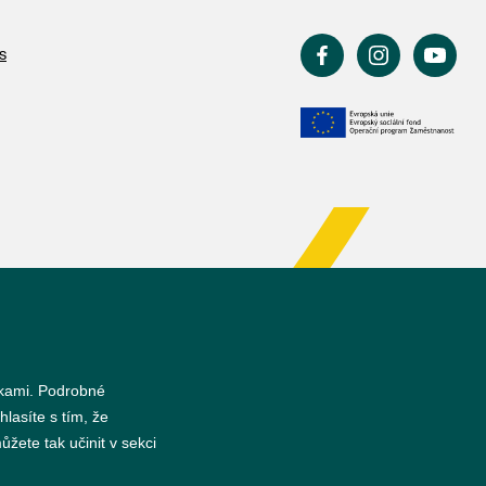
s
nkami. Podrobné
hlasíte s tím, že
žete tak učinit v sekci