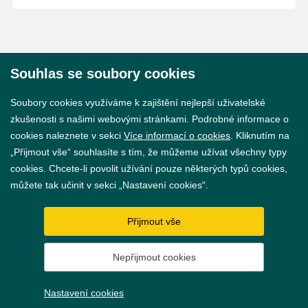
Souhlas se soubory cookies
© 2026 Město Břeclav
Soubory cookies využíváme k zajištění nejlepší uživatelské
zkušenosti s našimi webovými stránkami. Podrobné informace o
cookies naleznete v sekci
Více informací o cookies
. Kliknutím na
„Přijmout vše“ souhlasíte s tím, že můžeme užívat všechny typy
cookies. Chcete-li povolit užívání pouze některých typů cookies,
Prohlášení o přístupnosti
můžete tak učinit v sekci „Nastavení cookies“.
GDPR
Přijmout vše
Nastavení cookies
Nepřijmout cookies
Vytvořil
webProgress
Nastavení cookies