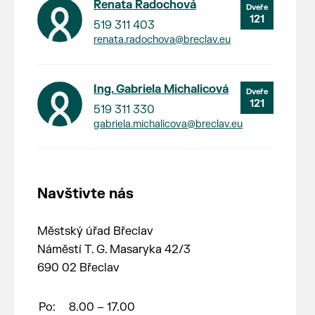
Renata Radochová
121
519 311 403
renata.radochova@breclav.eu
Ing. Gabriela Michalicová
121
519 311 330
gabriela.michalicova@breclav.eu
Navštivte nás
Městský úřad Břeclav
Náměstí T. G. Masaryka 42/3
690 02 Břeclav
Po:
8.00 – 17.00