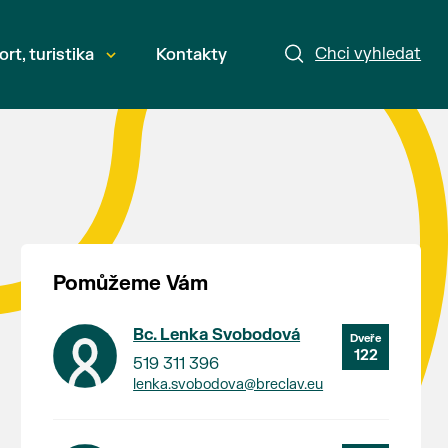
Chci vyhledat
ort, turistika
Kontakty
Pomůžeme Vám
Bc. Lenka Svobodová
122
519 311 396
lenka.svobodova@breclav.eu