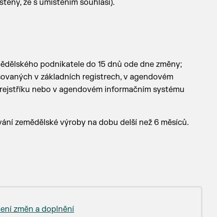
těny, že s umístěním souhlasí).
ědělského podnikatele do 15 dnů ode dne změny;
sovaných v základních registrech, v agendovém
 rejstříku nebo v agendovém informačním systému
ání zemědělské výroby na dobu delší než 6 měsíců.
ení změn a doplnění