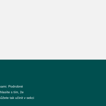
nkami. Podrobné
hlasíte s tím, že
žete tak učinit v sekci
s