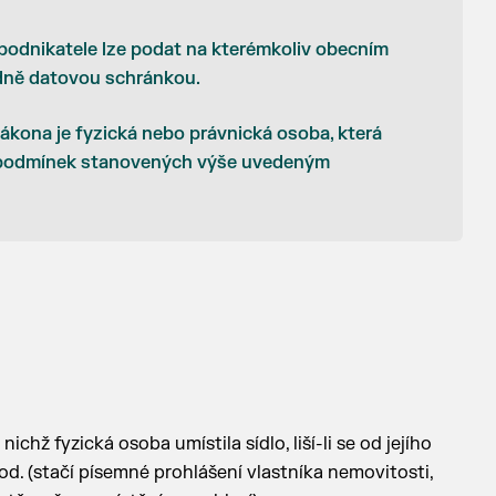
podnikatele lze podat na kterémkoliv obecním
adně datovou schránkou.
kona je fyzická nebo právnická osoba, která
 podmínek stanovených výše uvedeným
i
chž fyzická osoba umístila sídlo, liší-li se od jejího
od. (stačí písemné prohlášení vlastníka nemovitosti,