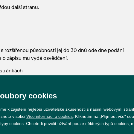
dou další stranu.
 s rozšířenou působností jej do 30 dnů ode dne podání
a o zápisu mu vydá osvědčení.
 stránkách
soubory cookies
me k zajištění nejlepší uživatelské zkušenosti s našimi webovými strá
eznete v sekci
Více informací o cookies
. Kliknutím na „Přijmout vše“ sou
py cookies. Chcete-li povolit užívání pouze některých typů cookies, mů
Prohlášení o přístupnosti
GDPR
Nastavení cookie