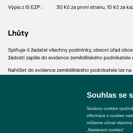
Výpis z IS EZP : 30 Kč za první stranu, 10 Kč za kaž
Lhůty
Splňuje-li žadatel všechny podmínky, obecní úřad obce
žádosti zapíše do evidence zemědělského podnikatele 
Nahlížet do evidence zemědělského podnikatele lze na
http://eagri.cz/public/web/mze/farmar/EZP/
Souhlas se 
Soubory cookies využívá
informace o cookies nal
můžeme užívat všechny ty
„Nastavení cookies“.
© 2026 Město Břeclav