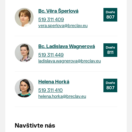
Bc. Věra Šperlová
807
519 311 409
vera.sperlova@breclav.eu
Bc. Ladislava Wagnerová
811
519 311 449
ladislava.wagnerova@breclav.eu
Helena Horká
807
519 311 410
helena.horka@breclav.eu
Navštivte nás