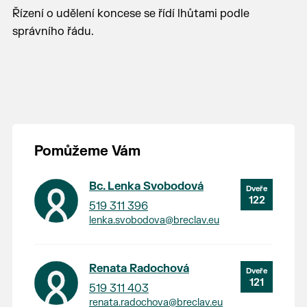
Řízení o udělení koncese se řídí lhůtami podle
správního řádu.
Pomůžeme Vám
Bc. Lenka Svobodová
122
519 311 396
lenka.svobodova@breclav.eu
Renata Radochová
121
519 311 403
renata.radochova@breclav.eu