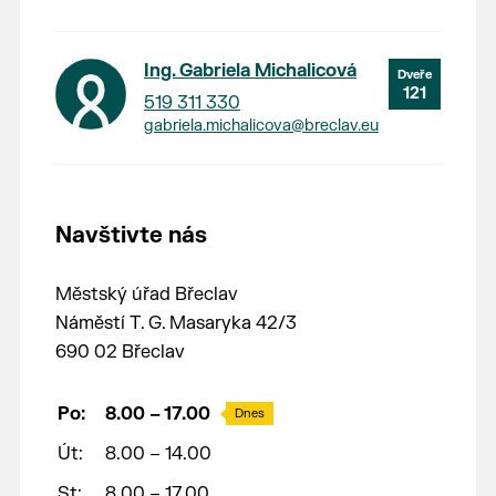
Ing. Gabriela Michalicová
121
519 311 330
gabriela.michalicova@breclav.eu
Navštivte nás
Městský úřad Břeclav
Náměstí T. G. Masaryka 42/3
690 02 Břeclav
Po:
8.00 – 17.00
Dnes
Út:
8.00 – 14.00
St:
8.00 – 17.00