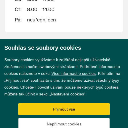
Čt:
8.00 – 14.00
Pá:
neúřední den
Souhlas se soubory cookies
© 2026 Město Břeclav
Soubory cookies využíváme k zajištění nejlepší uživatelské
zkušenosti s našimi webovými stránkami. Podrobné informace o
cookies naleznete v sekci
Více informací o cookies
. Kliknutím na
„Přijmout vše“ souhlasíte s tím, že můžeme užívat všechny typy
cookies. Chcete-li povolit užívání pouze některých typů cookies,
Prohlášení o přístupnosti
můžete tak učinit v sekci „Nastavení cookies“.
GDPR
Přijmout vše
Nastavení cookies
Nepřijmout cookies