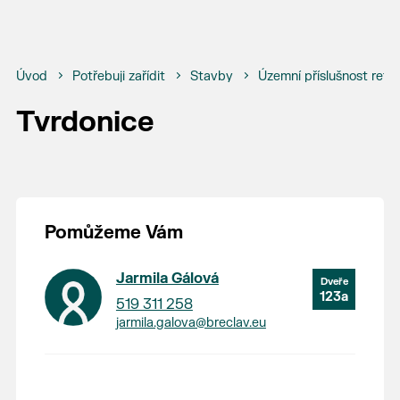
Úvod
Potřebuji zařídit
Stavby
Územní příslušnost refe
Tvrdonice
Pomůžeme Vám
Jarmila Gálová
123a
519 311 258
jarmila.galova@breclav.eu