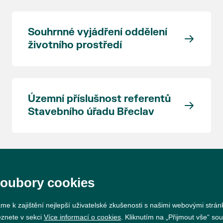
Souhrnné vyjádření oddělení
životního prostředí
Územní příslušnost referentů
Stavebního úřadu Břeclav
soubory cookies
me k zajištění nejlepší uživatelské zkušenosti s našimi webovými strá
eznete v sekci
Více informací o cookies
. Kliknutím na „Přijmout vše“ sou